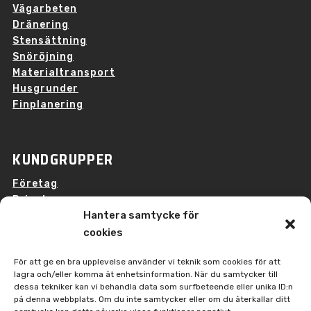
Vägarbeten
Dränering
Stensättning
Snöröjning
Materialtransport
Husgrunder
Finplanering
KUNDGRUPPER
Företag
Privatpersoner
Hantera samtycke för
Bostadsrättsföreningar
cookies
För att ge en bra upplevelse använder vi teknik som cookies för att
lagra och/eller komma åt enhetsinformation. När du samtycker till
© 2026 H Mark & Entreprenad AB
dessa tekniker kan vi behandla data som surfbeteende eller unika ID:n
på denna webbplats. Om du inte samtycker eller om du återkallar ditt