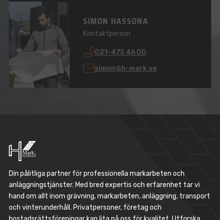
SIMON HASSONA
Kontaktperson
021-475 46 00
simon@h-mark.se
Din pålitliga partner för professionella markarbeten och
anläggningstjänster. Med bred expertis och erfarenhet tar vi
hand om allt inom grävning, markarbeten, anläggning, transport
och vinterunderhåll. Privatpersoner, företag och
bostadsrättsföreningar kan lita på oss för kvalitet. Utforska