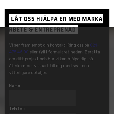
LÅT
OSS
HJÄLPA
ER
MED
MARKA
RBETE
&
ENTREPRENAD
Vi ser fram emot din kontakt! Ring oss på
021-
475 46 00
eller fyll i formuläret nedan. Berätta
om ditt projekt och hur vi kan hjälpa dig, så
återkommer vi snart till dig med svar och
ytterligare detaljer.
Namn
Telefon