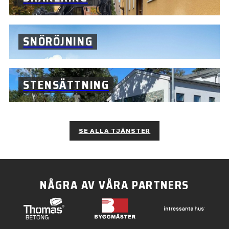
SNÖRÖJNING
STENSÄTTNING
SE ALLA TJÄNSTER
NÅGRA AV VÅRA PARTNERS