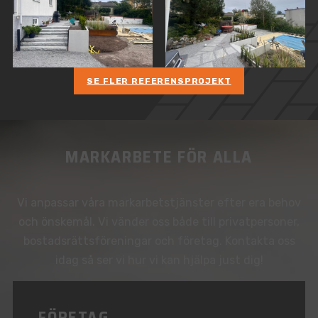
SE FLER REFERENSPROJEKT
MARKARBETE FÖR ALLA
Vi anpassar våra markarbetstjänster efter era behov
och önskemål. Vi vänder oss både till privatpersoner,
bostadsrättsföreningar och företag. Kontakta oss
idag så ser vi hur vi kan hjälpa just dig!
FÖRETAG